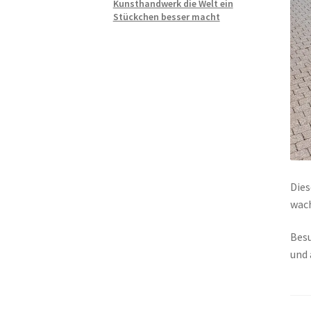
Kunsthandwerk die Welt ein
Stückchen besser macht
Dies
wac
Besu
und 