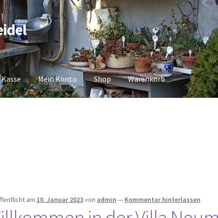
idel
Kasse
Mein Konto
Shop
Warenkorb
Shop
Warenkorb
ffentlicht am
10. Januar 2023
von
admin
—
Kommentar hinterlassen
illkommen in der Villa Neu