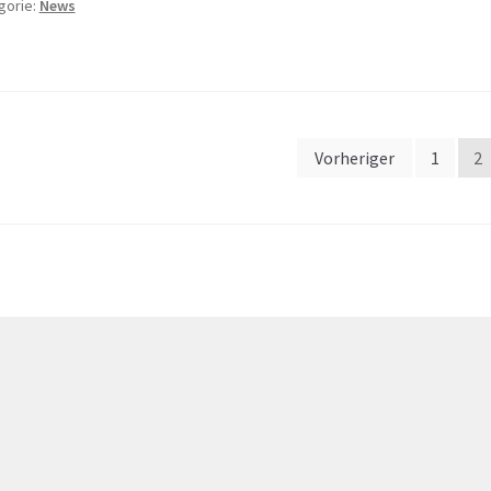
gorie:
News
itennummerierung
Vorheriger
1
2
r
iträge