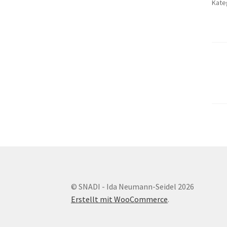
Kate
Se
de
Be
© SNADI - Ida Neumann-Seidel 2026
Erstellt mit WooCommerce
.