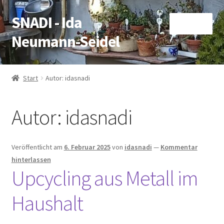
SNADI - Ida
Zur
Zum
Menü
Navigation
Inhalt
Neumann-Seidel
springen
springen
Start
Start
Autor: idasnadi
AGB
Autor:
idasnadi
Blog
Homepage
Veröffentlicht am
6. Februar 2025
von
idasnadi
—
Kommentar
hinterlassen
Kasse
Upcycling aus Metall im
Haushalt
Mein Konto
Shop